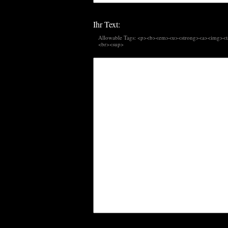
Ihr Text:
Allowable Tags: <p><b><em><u><strong><a><img><ta
<br><sup>